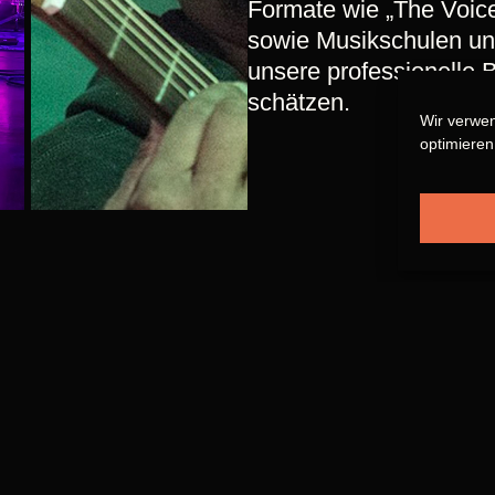
Formate wie „The Voic
sowie Musikschulen un
unsere professionelle B
schätzen.
Wir verwe
optimieren
Studio
Unser modernes Musiks