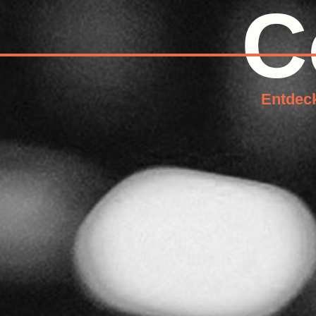
C
Entdeck