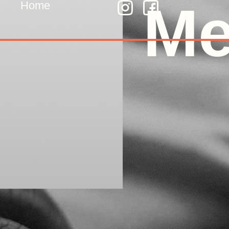
Me
Home